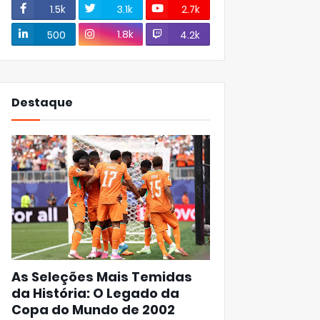
1.5k
3.1k
2.7k
1.8k
500
4.2k
Destaque
As Seleções Mais Temidas
da História: O Legado da
Copa do Mundo de 2002