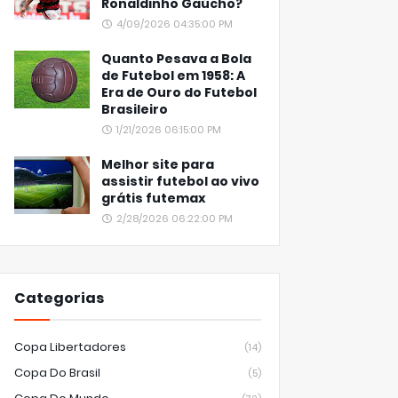
Ronaldinho Gaúcho?
4/09/2026 04:35:00 PM
Quanto Pesava a Bola
de Futebol em 1958: A
Era de Ouro do Futebol
Brasileiro
1/21/2026 06:15:00 PM
Melhor site para
assistir futebol ao vivo
grátis futemax
2/28/2026 06:22:00 PM
Categorias
Copa Libertadores
(14)
Copa Do Brasil
(5)