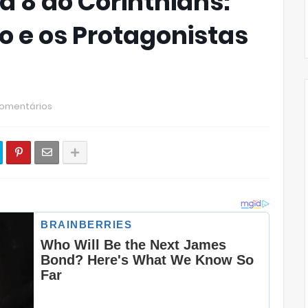
 8 do Corinthians:
ão e os Protagonistas
omentários