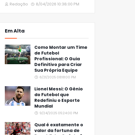
Redação
8/04/2026 10:38:00 PM
Em Alta
Como Montar um Time
de Futebol
Profissional: O Guia
Definitivo para Criar
Sua Própria Equipe
6/21/2025 08:18:00 PM
Lionel Messi: O Gênio
do Futebol que
Redefiniu o Esporte
Mundial
9/24/2025 05:24:00 PM
Qual é exatamente o
valor da fortuna de