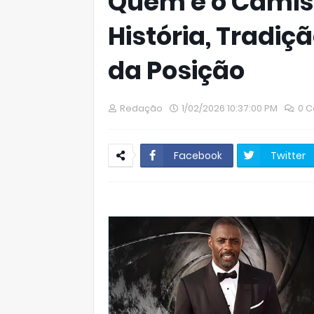
Quem é o Camisa
História, Tradiç
da Posição
Redação
1/02/2026 10:37:00 PM
0 C
Facebook
Twitter