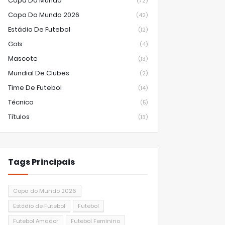
Copa Do Mundo
(72)
Copa Do Mundo 2026
(42)
Estádio De Futebol
(12)
Gols
(4)
Mascote
(13)
Mundial De Clubes
(2)
Time De Futebol
(14)
Técnico
(5)
Títulos
(13)
Tags Principais
Copa do Mundo 2026
Estádio de Futebol
Futebol
Futebol Amador
Futebol Feminino