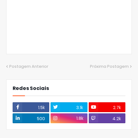
Postagem Anterior
Próxima Postagem
Redes Sociais
1.5k
3.1k
2.7k
1.8k
500
4.2k