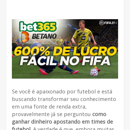
Se você é apaixonado por futebol e está
buscando transformar seu conhecimento
em uma fonte de renda extra,
provavelmente já se perguntou
como
ganhar dinheiro apostando em times de
futebol
. A verdade é que, embora muitas