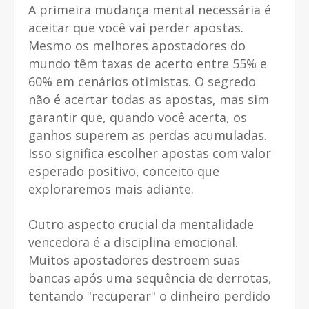
A primeira mudança mental necessária é
aceitar que você vai perder apostas.
Mesmo os melhores apostadores do
mundo têm taxas de acerto entre 55% e
60% em cenários otimistas. O segredo
não é acertar todas as apostas, mas sim
garantir que, quando você acerta, os
ganhos superem as perdas acumuladas.
Isso significa escolher apostas com valor
esperado positivo, conceito que
exploraremos mais adiante.
Outro aspecto crucial da mentalidade
vencedora é a disciplina emocional.
Muitos apostadores destroem suas
bancas após uma sequência de derrotas,
tentando "recuperar" o dinheiro perdido