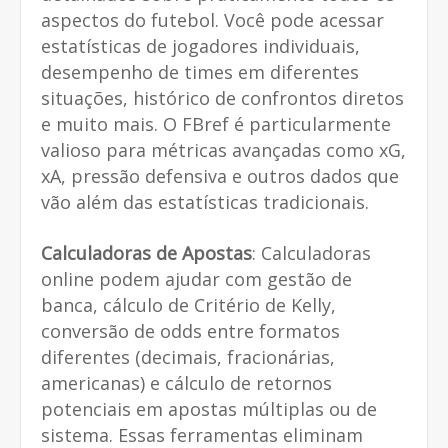
aspectos do futebol. Você pode acessar
estatísticas de jogadores individuais,
desempenho de times em diferentes
situações, histórico de confrontos diretos
e muito mais. O FBref é particularmente
valioso para métricas avançadas como xG,
xA, pressão defensiva e outros dados que
vão além das estatísticas tradicionais.
Calculadoras de Apostas
: Calculadoras
online podem ajudar com gestão de
banca, cálculo de Critério de Kelly,
conversão de odds entre formatos
diferentes (decimais, fracionárias,
americanas) e cálculo de retornos
potenciais em apostas múltiplas ou de
sistema. Essas ferramentas eliminam