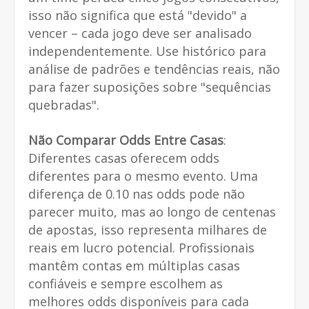
isso não significa que está "devido" a
vencer – cada jogo deve ser analisado
independentemente. Use histórico para
análise de padrões e tendências reais, não
para fazer suposições sobre "sequências
quebradas".
Não Comparar Odds Entre Casas
:
Diferentes casas oferecem odds
diferentes para o mesmo evento. Uma
diferença de 0.10 nas odds pode não
parecer muito, mas ao longo de centenas
de apostas, isso representa milhares de
reais em lucro potencial. Profissionais
mantêm contas em múltiplas casas
confiáveis e sempre escolhem as
melhores odds disponíveis para cada