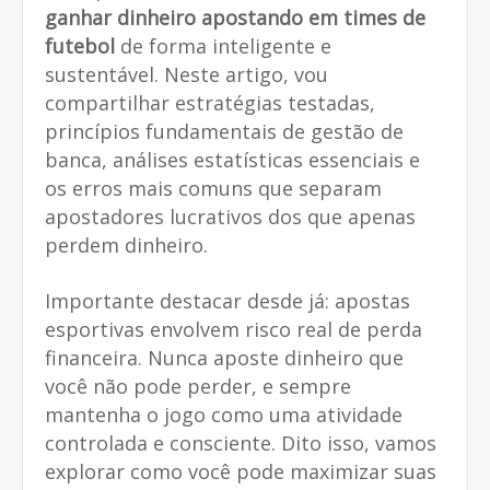
ganhar dinheiro apostando em times de
futebol
de forma inteligente e
sustentável. Neste artigo, vou
compartilhar estratégias testadas,
princípios fundamentais de gestão de
banca, análises estatísticas essenciais e
os erros mais comuns que separam
apostadores lucrativos dos que apenas
perdem dinheiro.
Importante destacar desde já: apostas
esportivas envolvem risco real de perda
financeira. Nunca aposte dinheiro que
você não pode perder, e sempre
mantenha o jogo como uma atividade
controlada e consciente. Dito isso, vamos
explorar como você pode maximizar suas