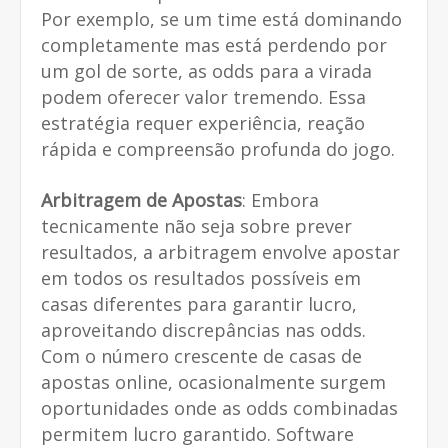
Por exemplo, se um time está dominando
completamente mas está perdendo por
um gol de sorte, as odds para a virada
podem oferecer valor tremendo. Essa
estratégia requer experiência, reação
rápida e compreensão profunda do jogo.
Arbitragem de Apostas
: Embora
tecnicamente não seja sobre prever
resultados, a arbitragem envolve apostar
em todos os resultados possíveis em
casas diferentes para garantir lucro,
aproveitando discrepâncias nas odds.
Com o número crescente de casas de
apostas online, ocasionalmente surgem
oportunidades onde as odds combinadas
permitem lucro garantido. Software