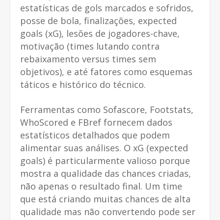
estatísticas de gols marcados e sofridos,
posse de bola, finalizações, expected
goals (xG), lesões de jogadores-chave,
motivação (times lutando contra
rebaixamento versus times sem
objetivos), e até fatores como esquemas
táticos e histórico do técnico.
Ferramentas como Sofascore, Footstats,
WhoScored e FBref fornecem dados
estatísticos detalhados que podem
alimentar suas análises. O xG (expected
goals) é particularmente valioso porque
mostra a qualidade das chances criadas,
não apenas o resultado final. Um time
que está criando muitas chances de alta
qualidade mas não convertendo pode ser