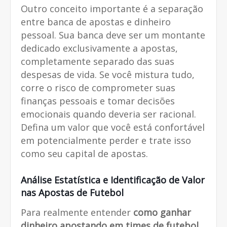
Outro conceito importante é a separação
entre banca de apostas e dinheiro
pessoal. Sua banca deve ser um montante
dedicado exclusivamente a apostas,
completamente separado das suas
despesas de vida. Se você mistura tudo,
corre o risco de comprometer suas
finanças pessoais e tomar decisões
emocionais quando deveria ser racional.
Defina um valor que você está confortável
em potencialmente perder e trate isso
como seu capital de apostas.
Análise Estatística e Identificação de Valor
nas Apostas de Futebol
Para realmente entender
como ganhar
dinheiro apostando em times de futebol
,