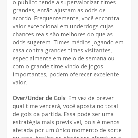
o público tende a supervalorizar times
grandes, então ajustam as odds de
acordo. Frequentemente, você encontra
valor excepcional em underdogs cujas
chances reais são melhores do que as
odds sugerem. Times médios jogando em
casa contra grandes times visitantes,
especialmente em meio de semana ou
com o grande time vindo de jogos
importantes, podem oferecer excelente
valor.
Over/Under de Gols
: Em vez de prever
qual time vencerá, você aposta no total
de gols da partida. Essa pode ser uma
estratégia mais previsível, pois é menos
afetada por um único momento de sorte