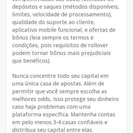
depósitos e saques (métodos disponíveis,
limites, velocidade de processamento),
qualidade do suporte ao cliente,
aplicativo mobile funcional, e ofertas de
bônus (leia sempre os termos e
condições, pois requisitos de rollover
podem tornar bônus mais prejudiciais
que benéficos).
Nunca concentre todo seu capital em
uma única casa de apostas. Além de
permitir que você sempre escolha as
melhores odds, isso protege seu dinheiro
caso haja problemas com uma
plataforma específica. Mantenha contas
em pelo menos 3-4 casas confiáveis e
distribua seu capital entre elas.