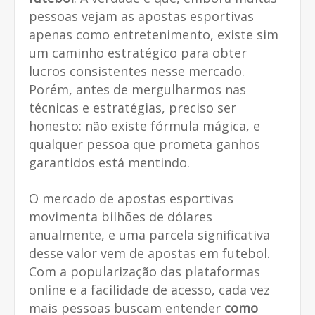
pessoas vejam as apostas esportivas
apenas como entretenimento, existe sim
um caminho estratégico para obter
lucros consistentes nesse mercado.
Porém, antes de mergulharmos nas
técnicas e estratégias, preciso ser
honesto: não existe fórmula mágica, e
qualquer pessoa que prometa ganhos
garantidos está mentindo.
O mercado de apostas esportivas
movimenta bilhões de dólares
anualmente, e uma parcela significativa
desse valor vem de apostas em futebol.
Com a popularização das plataformas
online e a facilidade de acesso, cada vez
mais pessoas buscam entender
como