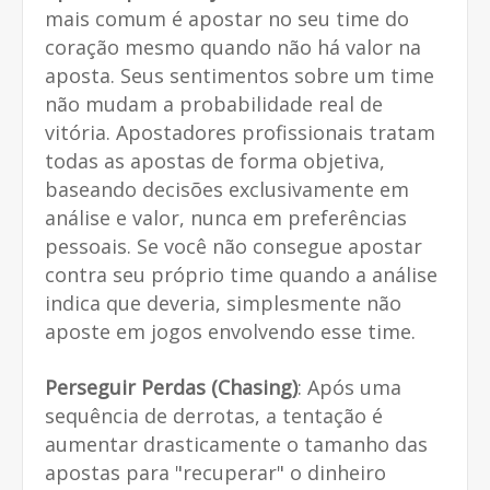
mais comum é apostar no seu time do
coração mesmo quando não há valor na
aposta. Seus sentimentos sobre um time
não mudam a probabilidade real de
vitória. Apostadores profissionais tratam
todas as apostas de forma objetiva,
baseando decisões exclusivamente em
análise e valor, nunca em preferências
pessoais. Se você não consegue apostar
contra seu próprio time quando a análise
indica que deveria, simplesmente não
aposte em jogos envolvendo esse time.
Perseguir Perdas (Chasing)
: Após uma
sequência de derrotas, a tentação é
aumentar drasticamente o tamanho das
apostas para "recuperar" o dinheiro