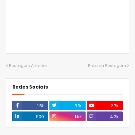
Postagem Anterior
Próxima Postagem
Redes Sociais
1.5k
3.1k
2.7k
1.8k
500
4.2k