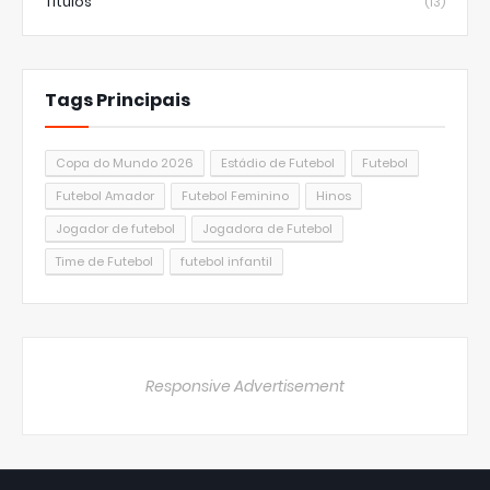
Títulos
(13)
Tags Principais
Copa do Mundo 2026
Estádio de Futebol
Futebol
Futebol Amador
Futebol Feminino
Hinos
Jogador de futebol
Jogadora de Futebol
Time de Futebol
futebol infantil
Responsive Advertisement